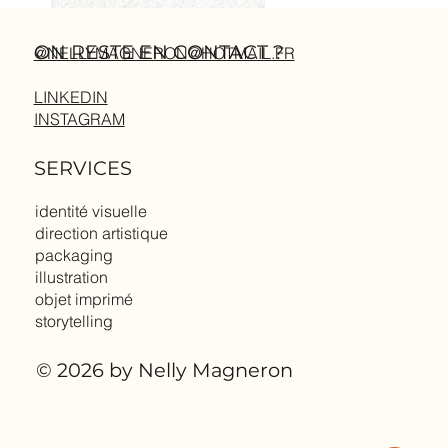
ON RESTE EN CONTACT ?
@NELLYMAGNERON@HOTMAIL.FR
LINKEDIN
CORIUM
LOGOFOLIO
Identité Visuelle
Logotypes crées à travers di
INSTAGRAM
projets
SERVICES
identité visuelle
direction artistique
packaging
illustration
objet imprimé
storytelling
© 2026 by Nelly Magneron